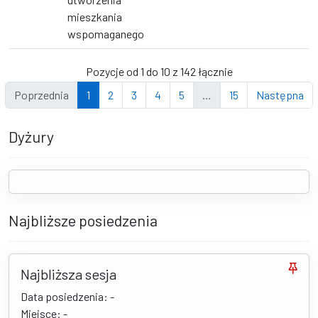
mieszkania
wspomaganego
Pozycje od 1 do 10 z 142 łącznie
Poprzednia
1
2
3
4
5
…
15
Następna
Dyżury
Najbliższe posiedzenia
Najbliższa sesja
Data posiedzenia: -
Miejsce: -