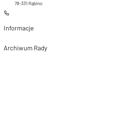
78-331 Rąbino
Informacje
Archiwum Rady
System Rada VIII kadencji
Deklaracja dostępności
© Rąbino. © 2016 - 2026 Wszystkie prawa zastrzeżone. Wykonanie i
obsługa techniczna
AlfaTV - System Rada